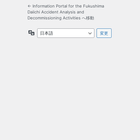
← Information Portal for the Fukushima
Daiichi Accident Analysis and
Decommissioning Activities へ移動
言
語