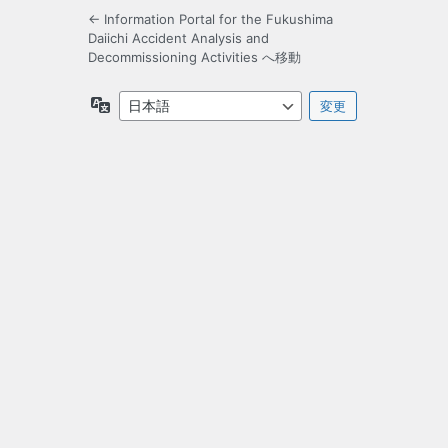
← Information Portal for the Fukushima
Daiichi Accident Analysis and
Decommissioning Activities へ移動
言
語