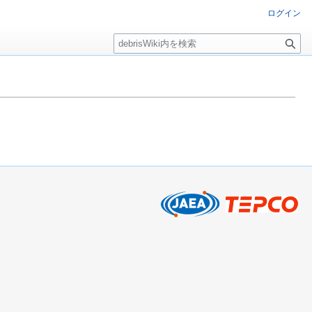
ログイン
検
索