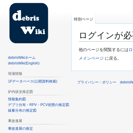
特別ページ
ログインが必
ナ
検
他のページを閲覧するには
ロ
ビ
索
debrisWikiホーム
メインページ
に戻る。
ゲ
に
debrisWiki(English)
ー
移
現場情報
シ
動
1Fデータベース(公開資料検索)
ョ
プライバシー・ポリシー
debri
ン
炉内状況推定図
に
情報集約図
移
デブリ分布・RPV・PCV状態の推定図
動
線量分布の推定図
事故進展
事故進展の推定