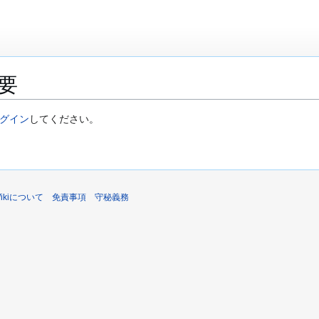
要
グイン
してください。
sWikiについて
免責事項
守秘義務