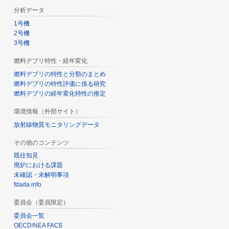
分析データ
1号機
2号機
3号機
燃料デブリ特性・経年変化
燃料デブリの特性と分類のまとめ
燃料デブリの特性評価に係る研究
燃料デブリの経年変化特性の推定
環境情報（外部サイト）
放射線物質モニタリングデータ
その他のコンテンツ
既往知見
廃炉における課題
未確認・未解明事項
fdada.info
委員会（委員限定）
委員会一覧
OECD/NEA FACE