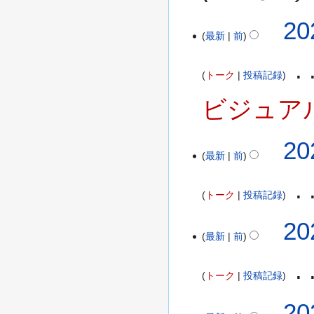
月
2
20
2
最新
前
0
4
2
日
2
(
トーク
投稿記録
年
木
8
ビジュア
)
月
2
2
20
2
最新
前
0
日
2
(
2
月
トーク
投稿記録
年
)
8
20
月
最新
前
1
7
トーク
投稿記録
日
(
20
水