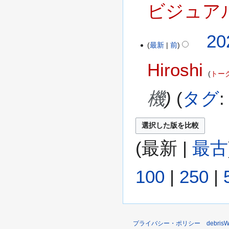
ビジュア
2
20
最新
前
0
2
Hiroshi
1
トー
年
7
機
タグ
月
3
0
日
(
最新
|
最古
(
金
)
100
|
250
|
プライバシー・ポリシー
debri