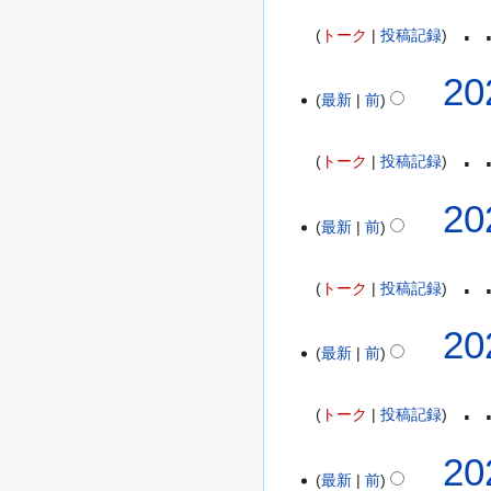
(
5
水
トーク
投稿記録
年
)
編
9
2
20
集
月
最新
前
0
の
2
2
要
5
5
トーク
投稿記録
約
日
年
な
(
9
2
20
し
木
月
最新
前
0
)
1
2
9
5
トーク
投稿記録
日
年
(
9
2
20
金
月
最新
前
0
)
5
2
日
5
トーク
投稿記録
(
年
金
8
2
20
)
月
最新
前
0