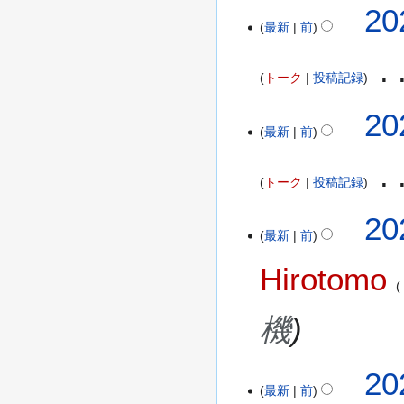
20
最新
前
トーク
投稿記録
20
最新
前
トーク
投稿記録
2
20
最新
前
0
2
Hirotomo
2
年
1
機
1
月
2
20
3
最新
前
0
0