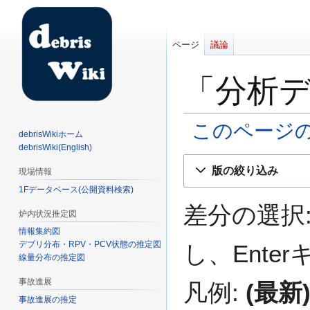
ページ
議論
「分析
このページ
debrisWikiホーム
debrisWiki(English)
ナ
検
版の絞り込み
現場情報
ビ
索
1Fデータベース(公開資料検索)
ゲ
に
ー
移
差分の選択
炉内状況推定図
シ
動
情報集約図
ョ
デブリ分布・RPV・PCV状態の推定図
し、Ent
ン
線量分布の推定図
に
事故進展
移
凡例:
(最新
動
事故進展の推定