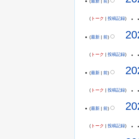
最新
前
0
の
2
要
5
トーク
投稿記録
約
年
な
5
20
し
月
最新
前
1
3
トーク
投稿記録
日
(
2
20
火
最新
前
0
)
2
5
トーク
投稿記録
年
2
2
20
月
最新
前
0
2
2
1
5
トーク
投稿記録
日
年
(
編
2