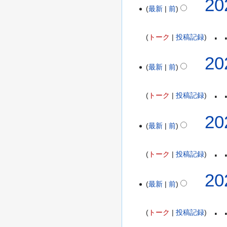
20
金
集
月
最新
前
)
の
2
要
0
トーク
投稿記録
約
日
な
(
編
2
20
し
木
集
最新
前
0
)
の
2
要
3
トーク
投稿記録
約
年
な
3
20
し
月
最新
前
2
9
トーク
投稿記録
日
(
20
水
最新
前
)
トーク
投稿記録