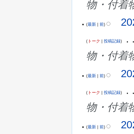
物・付着
月
2
2
20
1
最新
前
0
日
2
(
5
水
トーク
投稿記録
年
)
1
物・付着
1
月
2
20
6
最新
前
0
日
2
(
5
木
トーク
投稿記録
年
)
1
物・付着
0
月
2
20
1
最新
前
0
日
2