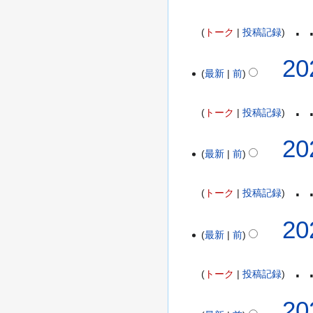
2
2
2
5
トーク
投稿記録
日
年
(
8
2
20
金
月
最新
前
0
)
2
2
1
5
トーク
投稿記録
日
年
(
8
2
20
木
月
最新
前
0
)
1
2
9
5
トーク
投稿記録
日
年
(
編
8
20
火
集
月
最新
前
)
の
6
要
日
トーク
投稿記録
約
(
な
水
編
2
20
し
)
集