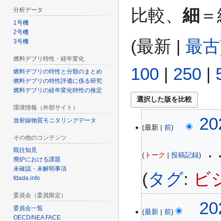
比較、
細
＝
分析データ
1号機
2号機
(
最新
|
最古
3号機
燃料デブリ特性・経年変化
100
|
250
|
燃料デブリの特性と分類のまとめ
燃料デブリの特性評価に係る研究
燃料デブリの経年変化特性の推定
環境情報（外部サイト）
2
20
放射線物質モニタリングデータ
最新
前
0
その他のコンテンツ
2
6
既往知見
トーク
投稿記録
廃炉における課題
年
未確認・未解明事項
2
タグ
:
ビ
fdada.info
月
1
委員会（委員限定）
20
2
委員会一覧
最新
前
日
OECD/NEA FACE