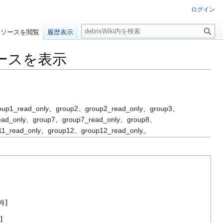
ログイン
検
ソースを閲覧
履歴表示
索
ースを表示
up1_read_only、group2、group2_read_only、group3、
ead_only、group7、group7_read_only、group8、
11_read_only、group12、group12_read_only。