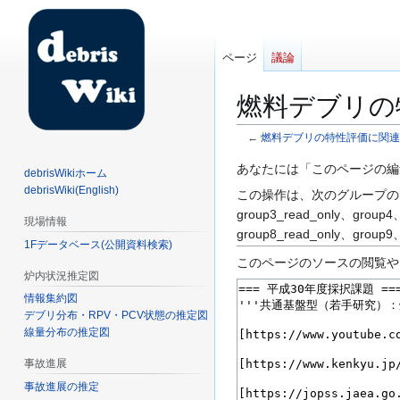
ページ
議論
燃料デブリの
←
燃料デブリの特性評価に関連
ナ
検
あなたには「このページの編
debrisWikiホーム
ビ
索
debrisWiki(English)
この操作は、次のグループの
ゲ
に
group3_read_only、group4
現場情報
ー
移
group8_read_only、group9
1Fデータベース(公開資料検索)
シ
動
このページのソースの閲覧や
ョ
炉内状況推定図
ン
情報集約図
に
デブリ分布・RPV・PCV状態の推定図
移
線量分布の推定図
動
事故進展
事故進展の推定