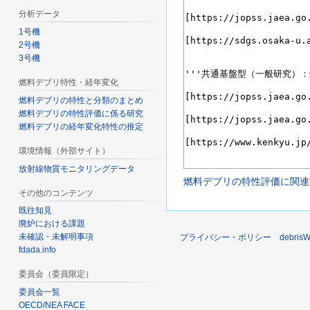
分析データ
1号機
2号機
3号機
燃料デブリ特性・経年変化
燃料デブリの特性と分類のまとめ
燃料デブリの特性評価に係る研究
燃料デブリの経年変化特性の推定
環境情報（外部サイト）
放射線物質モニタリングデータ
燃料デブリの特性評価に関連
その他のコンテンツ
既往知見
廃炉における課題
未確認・未解明事項
プライバシー・ポリシー
debri
fdada.info
委員会（委員限定）
委員会一覧
OECD/NEA FACE