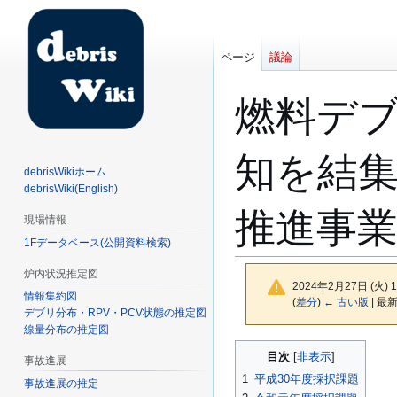
ページ
議論
燃料デ
知を結
debrisWikiホーム
debrisWiki(English)
推進事
現場情報
1Fデータベース(公開資料検索)
炉内状況推定図
2024年2月27日 (火)
情報集約図
(
差分
)
← 古い版
| 最新
デブリ分布・RPV・PCV状態の推定図
線量分布の推定図
ナ
検
目次
事故進展
ビ
索
1
平成30年度採択課題
事故進展の推定
ゲ
に