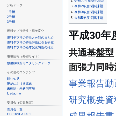
2
令和元年度採択課題
ー
移
分析データ
3
令和2年度採択課題
シ
動
4
令和3年度採択課題
1号機
ョ
2号機
5
令和5年度採択課題
ン
3号機
に
燃料デブリ特性・経年変化
平成30年
移
動
燃料デブリの特性と分類のまとめ
燃料デブリの特性評価に係る研究
燃料デブリの経年変化特性の推定
共通基盤型
環境情報（外部サイト）
放射線物質モニタリングデータ
面張力同時
その他のコンテンツ
既往知見
事業報告動
廃炉における課題
未確認・未解明事項
fdada.info
研究概要資
委員会（委員限定）
委員会一覧
成果報告書
OECD/NEA FACE