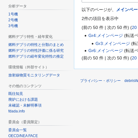
分析データ
以下のページが、
メインペー
1号機
2件の項目を表示中
2号機
3号機
(
前の 50 件
|
次の 50 件
) (
20
Gr4:メインページ
(転送
燃料デブリ特性・経年変化
Gr3:メインページ
(転
燃料デブリの特性と分類のまとめ
Gr6:メインページ
(転送
燃料デブリの特性評価に係る研究
燃料デブリの経年変化特性の推定
(
前の 50 件
|
次の 50 件
) (
20
環境情報（外部サイト）
放射線物質モニタリングデータ
プライバシー・ポリシー
debri
その他のコンテンツ
既往知見
廃炉における課題
未確認・未解明事項
fdada.info
委員会（委員限定）
委員会一覧
OECD/NEA FACE