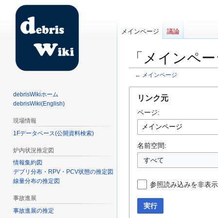
メインページ
議論
「メインペー
←
メインページ
ナ
検
debrisWikiホーム
リンク元
ビ
索
debrisWiki(English)
ページ:
ゲ
に
現場情報
ー
移
1Fデータベース(公開資料検索)
シ
動
ョ
名前空間:
炉内状況推定図
ン
すべて
情報集約図
に
デブリ分布・RPV・PCV状態の推定図
移
線量分布の推定図
参照読み込みを非表示
動
事故進展
実行
事故進展の推定