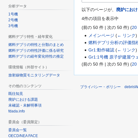
分析データ
以下のページが、
廃炉におけ
1号機
4件の項目を表示中
2号機
3号機
(
前の 50 件
|
次の 50 件
) (
20
メインページ
(
← リンク
)
燃料デブリ特性・経年変化
燃料デブリ分析の評価指
燃料デブリの特性と分類のまとめ
Gr1:動作確認
(
← リンク
)
燃料デブリの特性評価に係る研究
燃料デブリの経年変化特性の推定
Gr1:1号機 原子炉建屋
(
前の 50 件
|
次の 50 件
) (
20
環境情報（外部サイト）
放射線物質モニタリングデータ
その他のコンテンツ
プライバシー・ポリシー
debri
既往知見
廃炉における課題
未確認・未解明事項
fdada.info
委員会（委員限定）
委員会一覧
OECD/NEA FACE