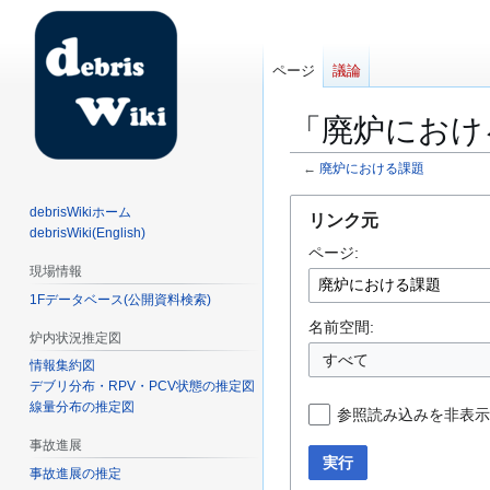
ページ
議論
「廃炉におけ
←
廃炉における課題
ナ
検
debrisWikiホーム
リンク元
ビ
索
debrisWiki(English)
ページ:
ゲ
に
現場情報
ー
移
1Fデータベース(公開資料検索)
シ
動
ョ
名前空間:
炉内状況推定図
ン
すべて
情報集約図
に
デブリ分布・RPV・PCV状態の推定図
移
線量分布の推定図
参照読み込みを非表示
動
事故進展
実行
事故進展の推定