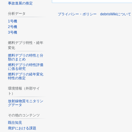
事故進展の推定
分析データ
プライバシー・ポリシー
debrisWikiについて
1号機
2号機
3号機
燃料デブリ特性・経年
変化
燃料デブリの特性と分
類のまとめ
燃料デブリの特性評価
に係る研究
燃料デブリの経年変化
特性の推定
環境情報（外部サイ
ト）
放射線物質モニタリン
グデータ
その他のコンテンツ
既往知見
廃炉における課題