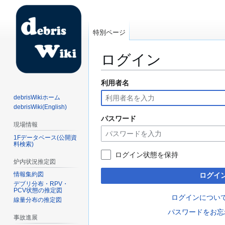
特別ページ
ログイン
利用者名
ナ
検
ビ
索
debrisWikiホーム
ゲ
に
debrisWiki(English)
ー
移
パスワード
現場情報
シ
動
1Fデータベース(公開資
ョ
料検索)
ン
ログイン状態を保持
に
炉内状況推定図
移
情報集約図
ログイ
動
デブリ分布・RPV・
PCV状態の推定図
ログインについ
線量分布の推定図
パスワードをお忘
事故進展