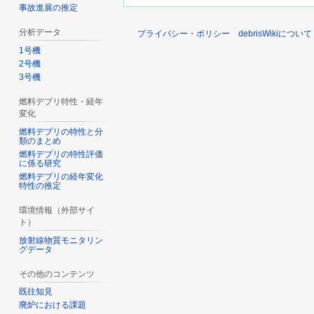
事故進展の推定
分析データ
プライバシー・ポリシー
debrisWikiについて
1号機
2号機
3号機
燃料デブリ特性・経年
変化
燃料デブリの特性と分
類のまとめ
燃料デブリの特性評価
に係る研究
燃料デブリの経年変化
特性の推定
環境情報（外部サイ
ト）
放射線物質モニタリン
グデータ
その他のコンテンツ
既往知見
廃炉における課題