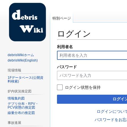
特別ページ
ログイン
利用者名
ナ
検
ビ
索
debrisWikiホーム
ゲ
に
debrisWiki(English)
ー
移
パスワード
現場情報
シ
動
1Fデータベース(公開資
ョ
料検索)
ン
ログイン状態を保持
に
炉内状況推定図
移
情報集約図
ログイ
動
デブリ分布・RPV・
PCV状態の推定図
ログインについ
線量分布の推定図
パスワードをお忘
事故進展