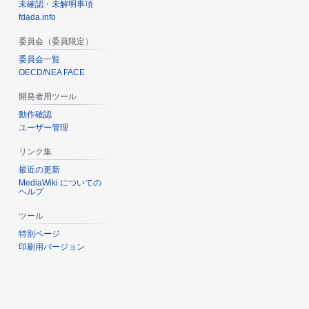
未確認・未解明事項
fdada.info
委員会（委員限定）
委員会一覧
OECD/NEA FACE
開発者用ツール
動作確認
ユーザー管理
リンク集
最近の更新
MediaWiki についての
ヘルプ
ツール
特別ページ
印刷用バージョン