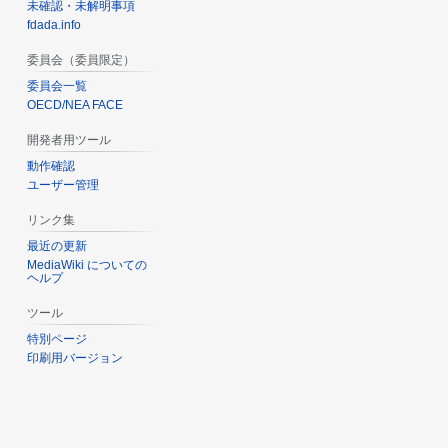
未確認・未解明事項
fdada.info
委員会（委員限定）
委員会一覧
OECD/NEA FACE
開発者用ツール
動作確認
ユーザー管理
リンク集
最近の更新
MediaWiki についての
ヘルプ
ツール
特別ページ
印刷用バージョン