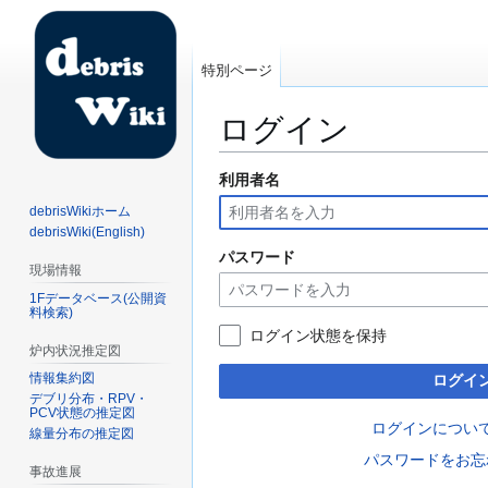
特別ページ
ログイン
利用者名
ナ
検
ビ
索
debrisWikiホーム
ゲ
に
debrisWiki(English)
ー
移
パスワード
現場情報
シ
動
1Fデータベース(公開資
ョ
料検索)
ン
ログイン状態を保持
に
炉内状況推定図
移
情報集約図
ログイ
動
デブリ分布・RPV・
PCV状態の推定図
ログインについ
線量分布の推定図
パスワードをお忘
事故進展