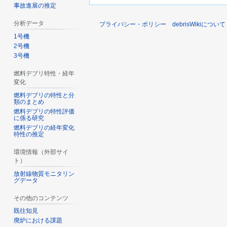
事故進展の推定
分析データ
プライバシー・ポリシー
debrisWikiについて
1号機
2号機
3号機
燃料デブリ特性・経年
変化
燃料デブリの特性と分
類のまとめ
燃料デブリの特性評価
に係る研究
燃料デブリの経年変化
特性の推定
環境情報（外部サイ
ト）
放射線物質モニタリン
グデータ
その他のコンテンツ
既往知見
廃炉における課題