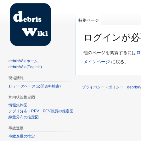
特別ページ
ログインが必
ナ
検
他のページを閲覧するには
ロ
ビ
索
debrisWikiホーム
メインページ
に戻る。
ゲ
に
debrisWiki(English)
ー
移
現場情報
シ
動
1Fデータベース(公開資料検索)
ョ
プライバシー・ポリシー
debri
ン
炉内状況推定図
に
情報集約図
移
デブリ分布・RPV・PCV状態の推定図
動
線量分布の推定図
事故進展
事故進展の推定