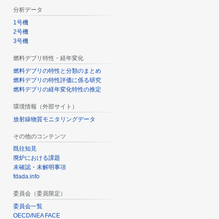
分析データ
1号機
2号機
3号機
燃料デブリ特性・経年変化
燃料デブリの特性と分類のまとめ
燃料デブリの特性評価に係る研究
燃料デブリの経年変化特性の推定
環境情報（外部サイト）
放射線物質モニタリングデータ
その他のコンテンツ
既往知見
廃炉における課題
未確認・未解明事項
fdada.info
委員会（委員限定）
委員会一覧
OECD/NEA FACE