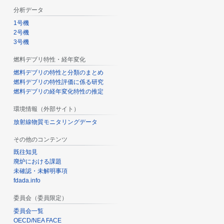
分析データ
1号機
2号機
3号機
燃料デブリ特性・経年変化
燃料デブリの特性と分類のまとめ
燃料デブリの特性評価に係る研究
燃料デブリの経年変化特性の推定
環境情報（外部サイト）
放射線物質モニタリングデータ
その他のコンテンツ
既往知見
廃炉における課題
未確認・未解明事項
fdada.info
委員会（委員限定）
委員会一覧
OECD/NEA FACE