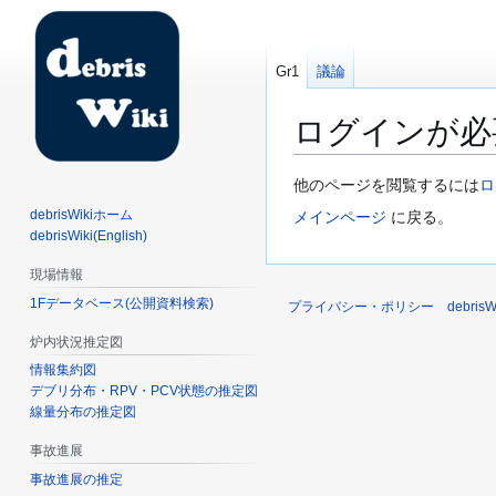
Gr1
議論
ログインが必
ナ
検
他のページを閲覧するには
ロ
ビ
索
debrisWikiホーム
メインページ
に戻る。
ゲ
に
debrisWiki(English)
ー
移
現場情報
シ
動
1Fデータベース(公開資料検索)
ョ
プライバシー・ポリシー
debri
ン
炉内状況推定図
に
情報集約図
移
デブリ分布・RPV・PCV状態の推定図
動
線量分布の推定図
事故進展
事故進展の推定