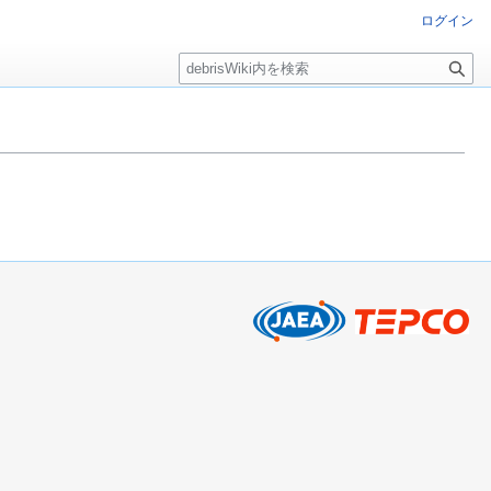
ログイン
検
索