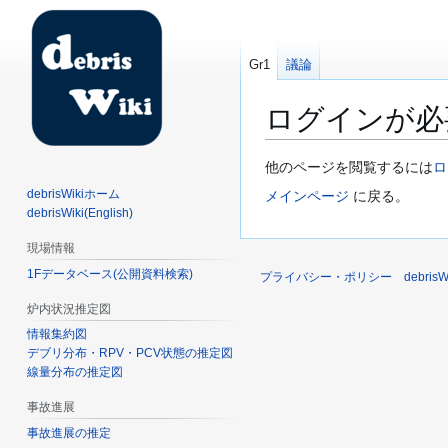
Gr1
議論
ログインが必
ナ
検
他のページを閲覧するには
ロ
ビ
索
debrisWikiホーム
メインページ
に戻る。
ゲ
に
debrisWiki(English)
ー
移
現場情報
シ
動
1Fデータベース(公開資料検索)
ョ
プライバシー・ポリシー
debri
ン
炉内状況推定図
に
情報集約図
移
デブリ分布・RPV・PCV状態の推定図
動
線量分布の推定図
事故進展
事故進展の推定