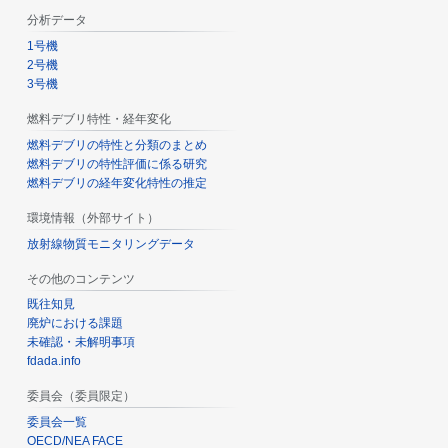
分析データ
1号機
2号機
3号機
燃料デブリ特性・経年変化
燃料デブリの特性と分類のまとめ
燃料デブリの特性評価に係る研究
燃料デブリの経年変化特性の推定
環境情報（外部サイト）
放射線物質モニタリングデータ
その他のコンテンツ
既往知見
廃炉における課題
未確認・未解明事項
fdada.info
委員会（委員限定）
委員会一覧
OECD/NEA FACE