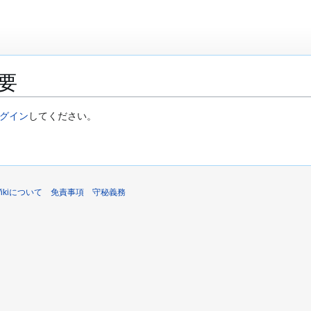
要
グイン
してください。
sWikiについて
免責事項
守秘義務