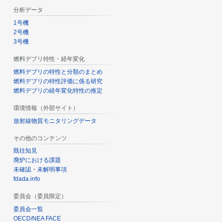
分析データ
1号機
2号機
3号機
燃料デブリ特性・経年変化
燃料デブリの特性と分類のまとめ
燃料デブリの特性評価に係る研究
燃料デブリの経年変化特性の推定
環境情報（外部サイト）
放射線物質モニタリングデータ
その他のコンテンツ
既往知見
廃炉における課題
未確認・未解明事項
fdada.info
委員会（委員限定）
委員会一覧
OECD/NEA FACE