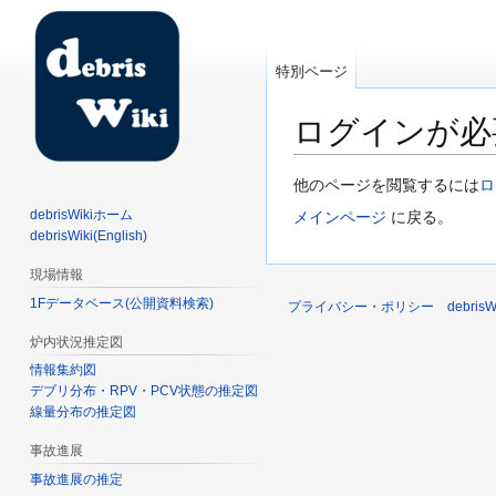
特別ページ
ログインが必
ナ
検
他のページを閲覧するには
ロ
ビ
索
debrisWikiホーム
メインページ
に戻る。
ゲ
に
debrisWiki(English)
ー
移
現場情報
シ
動
1Fデータベース(公開資料検索)
ョ
プライバシー・ポリシー
debri
ン
炉内状況推定図
に
情報集約図
移
デブリ分布・RPV・PCV状態の推定図
動
線量分布の推定図
事故進展
事故進展の推定