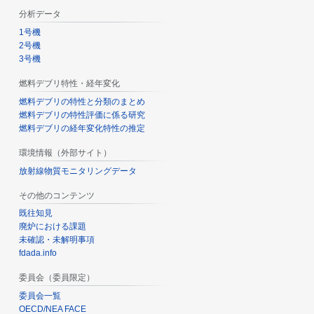
分析データ
1号機
2号機
3号機
燃料デブリ特性・経年変化
燃料デブリの特性と分類のまとめ
燃料デブリの特性評価に係る研究
燃料デブリの経年変化特性の推定
環境情報（外部サイト）
放射線物質モニタリングデータ
その他のコンテンツ
既往知見
廃炉における課題
未確認・未解明事項
fdada.info
委員会（委員限定）
委員会一覧
OECD/NEA FACE