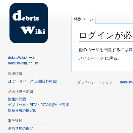
特別ページ
ログインが必
ナ
検
他のページを閲覧するには
ロ
ビ
索
debrisWikiホーム
メインページ
に戻る。
ゲ
に
debrisWiki(English)
ー
移
現場情報
シ
動
1Fデータベース(公開資料検索)
ョ
プライバシー・ポリシー
debri
ン
炉内状況推定図
に
情報集約図
移
デブリ分布・RPV・PCV状態の推定図
動
線量分布の推定図
事故進展
事故進展の推定