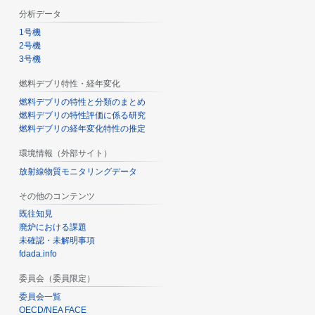
分析データ
1号機
2号機
3号機
燃料デブリ特性・経年変化
燃料デブリの特性と分類のまとめ
燃料デブリの特性評価に係る研究
燃料デブリの経年変化特性の推定
環境情報（外部サイト）
放射線物質モニタリングデータ
その他のコンテンツ
既往知見
廃炉における課題
未確認・未解明事項
fdada.info
委員会（委員限定）
委員会一覧
OECD/NEA FACE