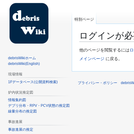
特別ページ
ログインが必
ナ
検
他のページを閲覧するには
ロ
ビ
索
debrisWikiホーム
メインページ
に戻る。
ゲ
に
debrisWiki(English)
ー
移
現場情報
シ
動
1Fデータベース(公開資料検索)
ョ
プライバシー・ポリシー
debri
ン
炉内状況推定図
に
情報集約図
移
デブリ分布・RPV・PCV状態の推定図
動
線量分布の推定図
事故進展
事故進展の推定