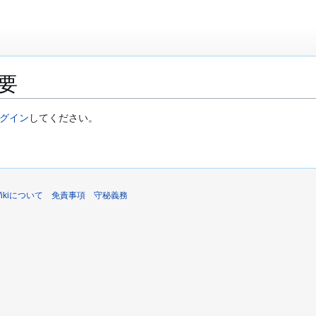
要
グイン
してください。
sWikiについて
免責事項
守秘義務