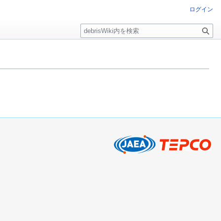
ログイン
検
索