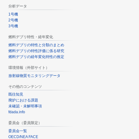
分析データ
1号機
2号機
3号機
燃料デブリ特性・経年変化
燃料デブリの特性と分類のまとめ
燃料デブリの特性評価に係る研究
燃料デブリの経年変化特性の推定
環境情報（外部サイト）
放射線物質モニタリングデータ
その他のコンテンツ
既往知見
廃炉における課題
未確認・未解明事項
fdada.info
委員会（委員限定）
委員会一覧
OECD/NEA FACE