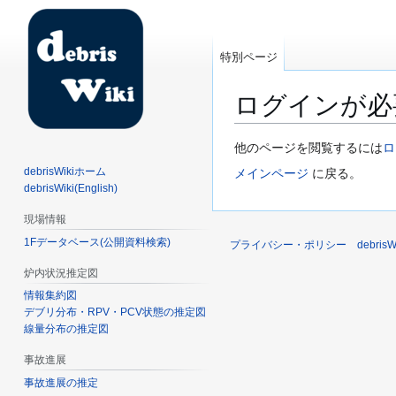
特別ページ
ログインが必
ナ
検
他のページを閲覧するには
ロ
ビ
索
debrisWikiホーム
メインページ
に戻る。
ゲ
に
debrisWiki(English)
ー
移
現場情報
シ
動
1Fデータベース(公開資料検索)
ョ
プライバシー・ポリシー
debri
ン
炉内状況推定図
に
情報集約図
移
デブリ分布・RPV・PCV状態の推定図
動
線量分布の推定図
事故進展
事故進展の推定