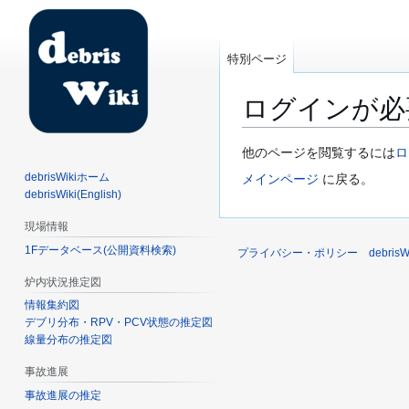
特別ページ
ログインが必
ナ
検
他のページを閲覧するには
ロ
ビ
索
debrisWikiホーム
メインページ
に戻る。
ゲ
に
debrisWiki(English)
ー
移
現場情報
シ
動
1Fデータベース(公開資料検索)
ョ
プライバシー・ポリシー
debri
ン
炉内状況推定図
に
情報集約図
移
デブリ分布・RPV・PCV状態の推定図
動
線量分布の推定図
事故進展
事故進展の推定