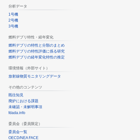
分析データ
1号機
2号機
3号機
燃料デブリ特性・経年変化
燃料デブリの特性と分類のまとめ
燃料デブリの特性評価に係る研究
燃料デブリの経年変化特性の推定
環境情報（外部サイト）
放射線物質モニタリングデータ
その他のコンテンツ
既往知見
廃炉における課題
未確認・未解明事項
fdada.info
委員会（委員限定）
委員会一覧
OECD/NEA FACE