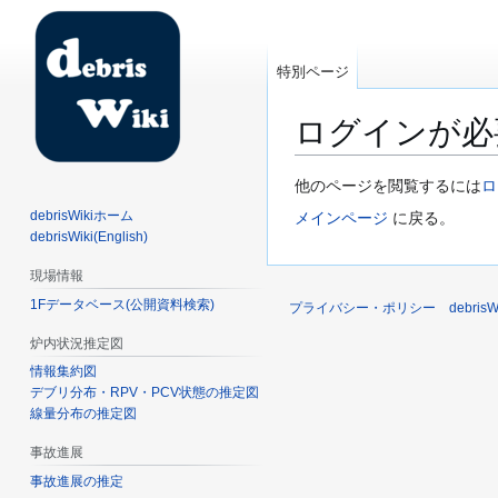
特別ページ
ログインが必
ナ
検
他のページを閲覧するには
ロ
ビ
索
debrisWikiホーム
メインページ
に戻る。
ゲ
に
debrisWiki(English)
ー
移
現場情報
シ
動
1Fデータベース(公開資料検索)
ョ
プライバシー・ポリシー
debri
ン
炉内状況推定図
に
情報集約図
移
デブリ分布・RPV・PCV状態の推定図
動
線量分布の推定図
事故進展
事故進展の推定