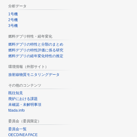
分析データ
1号機
2号機
3号機
燃料デブリ特性・経年変化
燃料デブリの特性と分類のまとめ
燃料デブリの特性評価に係る研究
燃料デブリの経年変化特性の推定
環境情報（外部サイト）
放射線物質モニタリングデータ
その他のコンテンツ
既往知見
廃炉における課題
未確認・未解明事項
fdada.info
委員会（委員限定）
委員会一覧
OECD/NEA FACE