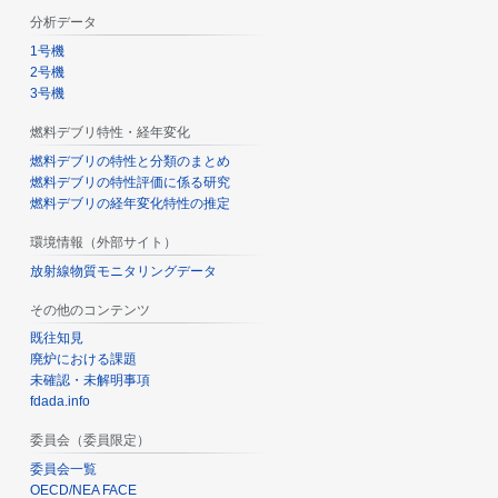
分析データ
1号機
2号機
3号機
燃料デブリ特性・経年変化
燃料デブリの特性と分類のまとめ
燃料デブリの特性評価に係る研究
燃料デブリの経年変化特性の推定
環境情報（外部サイト）
放射線物質モニタリングデータ
その他のコンテンツ
既往知見
廃炉における課題
未確認・未解明事項
fdada.info
委員会（委員限定）
委員会一覧
OECD/NEA FACE