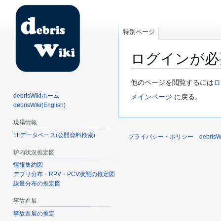
特別ページ
ログインが必
ナ
検
他のページを閲覧するには
ロ
ビ
索
debrisWikiホーム
メインページ
に戻る。
ゲ
に
debrisWiki(English)
ー
移
現場情報
シ
動
1Fデータベース(公開資料検索)
ョ
プライバシー・ポリシー
debri
ン
炉内状況推定図
に
情報集約図
移
デブリ分布・RPV・PCV状態の推定図
動
線量分布の推定図
事故進展
事故進展の推定