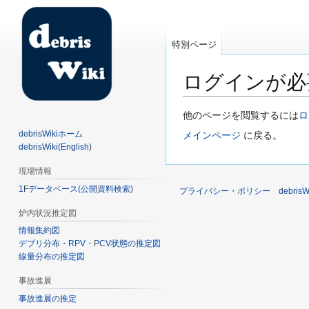
特別ページ
ログインが必
ナ
検
他のページを閲覧するには
ロ
ビ
索
debrisWikiホーム
メインページ
に戻る。
ゲ
に
debrisWiki(English)
ー
移
現場情報
シ
動
1Fデータベース(公開資料検索)
ョ
プライバシー・ポリシー
debri
ン
炉内状況推定図
に
情報集約図
移
デブリ分布・RPV・PCV状態の推定図
動
線量分布の推定図
事故進展
事故進展の推定