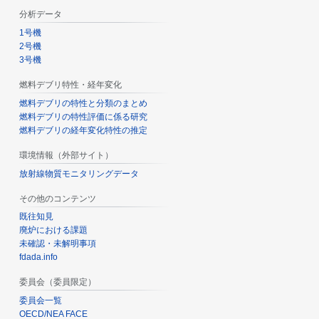
分析データ
1号機
2号機
3号機
燃料デブリ特性・経年変化
燃料デブリの特性と分類のまとめ
燃料デブリの特性評価に係る研究
燃料デブリの経年変化特性の推定
環境情報（外部サイト）
放射線物質モニタリングデータ
その他のコンテンツ
既往知見
廃炉における課題
未確認・未解明事項
fdada.info
委員会（委員限定）
委員会一覧
OECD/NEA FACE