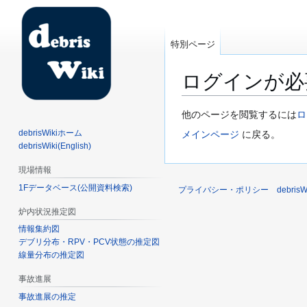
特別ページ
ログインが必
ナ
検
他のページを閲覧するには
ロ
ビ
索
debrisWikiホーム
メインページ
に戻る。
ゲ
に
debrisWiki(English)
ー
移
現場情報
シ
動
1Fデータベース(公開資料検索)
ョ
プライバシー・ポリシー
debri
ン
炉内状況推定図
に
情報集約図
移
デブリ分布・RPV・PCV状態の推定図
動
線量分布の推定図
事故進展
事故進展の推定