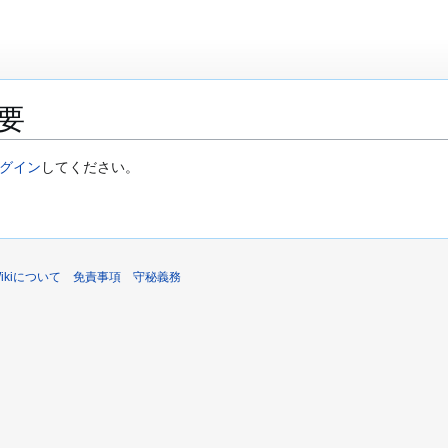
要
グイン
してください。
sWikiについて
免責事項
守秘義務