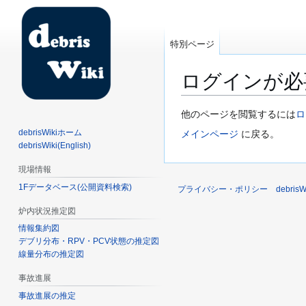
特別ページ
ログインが必
ナ
検
他のページを閲覧するには
ロ
ビ
索
debrisWikiホーム
メインページ
に戻る。
ゲ
に
debrisWiki(English)
ー
移
現場情報
シ
動
1Fデータベース(公開資料検索)
ョ
プライバシー・ポリシー
debri
ン
炉内状況推定図
に
情報集約図
移
デブリ分布・RPV・PCV状態の推定図
動
線量分布の推定図
事故進展
事故進展の推定