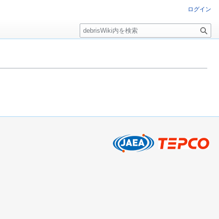
ログイン
検
索