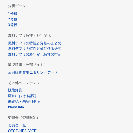
分析データ
1号機
2号機
3号機
燃料デブリ特性・経年変化
燃料デブリの特性と分類のまとめ
燃料デブリの特性評価に係る研究
燃料デブリの経年変化特性の推定
環境情報（外部サイト）
放射線物質モニタリングデータ
その他のコンテンツ
既往知見
廃炉における課題
未確認・未解明事項
fdada.info
委員会（委員限定）
委員会一覧
OECD/NEA FACE