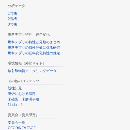
分析データ
1号機
2号機
3号機
燃料デブリ特性・経年変化
燃料デブリの特性と分類のまとめ
燃料デブリの特性評価に係る研究
燃料デブリの経年変化特性の推定
環境情報（外部サイト）
放射線物質モニタリングデータ
その他のコンテンツ
既往知見
廃炉における課題
未確認・未解明事項
fdada.info
委員会（委員限定）
委員会一覧
OECD/NEA FACE