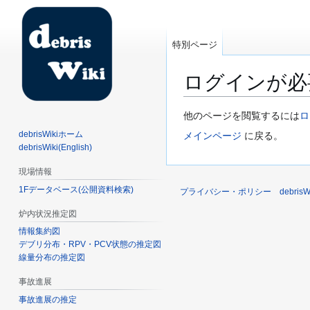
特別ページ
ログインが必
ナ
検
他のページを閲覧するには
ロ
ビ
索
debrisWikiホーム
メインページ
に戻る。
ゲ
に
debrisWiki(English)
ー
移
現場情報
シ
動
1Fデータベース(公開資料検索)
ョ
プライバシー・ポリシー
debri
ン
炉内状況推定図
に
情報集約図
移
デブリ分布・RPV・PCV状態の推定図
動
線量分布の推定図
事故進展
事故進展の推定