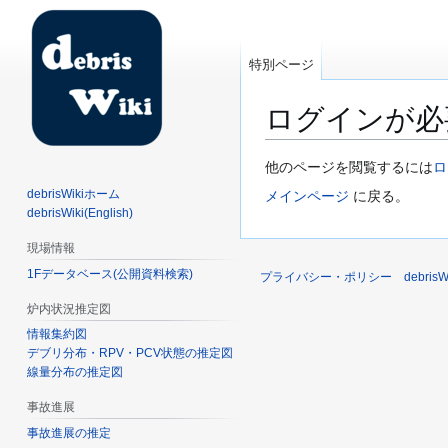
特別ページ
ログインが必
ナ
検
他のページを閲覧するには
ロ
ビ
索
debrisWikiホーム
メインページ
に戻る。
ゲ
に
debrisWiki(English)
ー
移
現場情報
シ
動
1Fデータベース(公開資料検索)
ョ
プライバシー・ポリシー
debri
ン
炉内状況推定図
に
情報集約図
移
デブリ分布・RPV・PCV状態の推定図
動
線量分布の推定図
事故進展
事故進展の推定