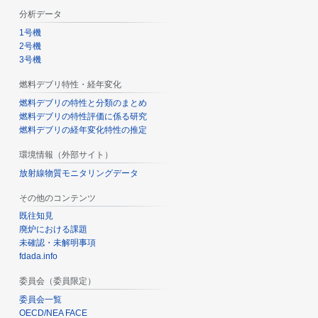
分析データ
1号機
2号機
3号機
燃料デブリ特性・経年変化
燃料デブリの特性と分類のまとめ
燃料デブリの特性評価に係る研究
燃料デブリの経年変化特性の推定
環境情報（外部サイト）
放射線物質モニタリングデータ
その他のコンテンツ
既往知見
廃炉における課題
未確認・未解明事項
fdada.info
委員会（委員限定）
委員会一覧
OECD/NEA FACE