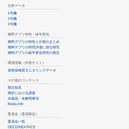
分析データ
1号機
2号機
3号機
燃料デブリ特性・経年変化
燃料デブリの特性と分類のまとめ
燃料デブリの特性評価に係る研究
燃料デブリの経年変化特性の推定
環境情報（外部サイト）
放射線物質モニタリングデータ
その他のコンテンツ
既往知見
廃炉における課題
未確認・未解明事項
fdada.info
委員会（委員限定）
委員会一覧
OECD/NEA FACE