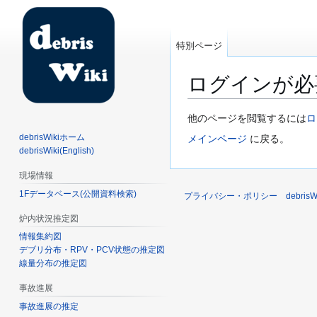
特別ページ
ログインが必
ナ
検
他のページを閲覧するには
ロ
ビ
索
debrisWikiホーム
メインページ
に戻る。
ゲ
に
debrisWiki(English)
ー
移
現場情報
シ
動
1Fデータベース(公開資料検索)
ョ
プライバシー・ポリシー
debri
ン
炉内状況推定図
に
情報集約図
移
デブリ分布・RPV・PCV状態の推定図
動
線量分布の推定図
事故進展
事故進展の推定