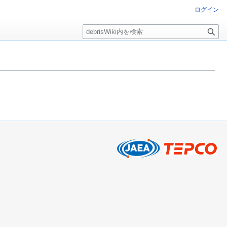
ログイン
検
索