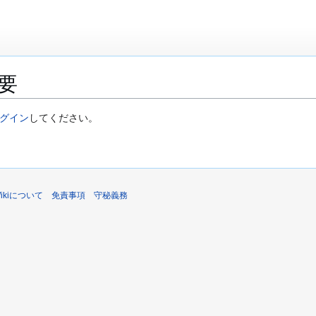
要
グイン
してください。
sWikiについて
免責事項
守秘義務