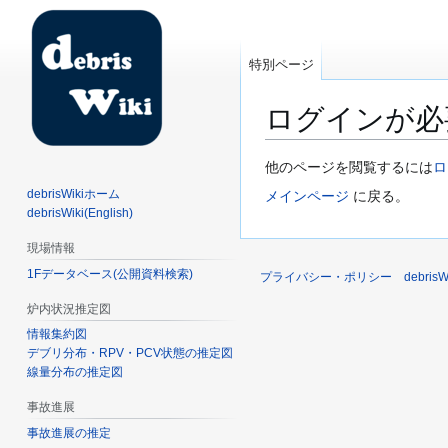
特別ページ
ログインが必
ナ
検
他のページを閲覧するには
ロ
ビ
索
debrisWikiホーム
メインページ
に戻る。
ゲ
に
debrisWiki(English)
ー
移
現場情報
シ
動
1Fデータベース(公開資料検索)
ョ
プライバシー・ポリシー
debri
ン
炉内状況推定図
に
情報集約図
移
デブリ分布・RPV・PCV状態の推定図
動
線量分布の推定図
事故進展
事故進展の推定