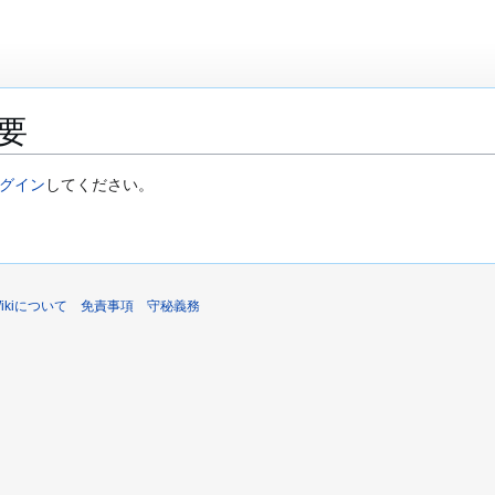
要
グイン
してください。
sWikiについて
免責事項
守秘義務