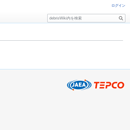
ログイン
検
索