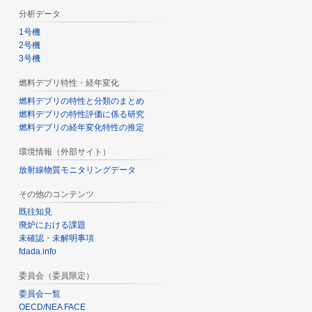
分析データ
1号機
2号機
3号機
燃料デブリ特性・経年変化
燃料デブリの特性と分類のまとめ
燃料デブリの特性評価に係る研究
燃料デブリの経年変化特性の推定
環境情報（外部サイト）
放射線物質モニタリングデータ
その他のコンテンツ
既往知見
廃炉における課題
未確認・未解明事項
fdada.info
委員会（委員限定）
委員会一覧
OECD/NEA FACE