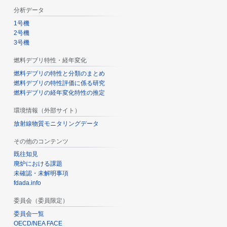
分析データ
1号機
2号機
3号機
燃料デブリ特性・経年変化
燃料デブリの特性と分類のまとめ
燃料デブリの特性評価に係る研究
燃料デブリの経年変化特性の推定
環境情報（外部サイト）
放射線物質モニタリングデータ
その他のコンテンツ
既往知見
廃炉における課題
未確認・未解明事項
fdada.info
委員会（委員限定）
委員会一覧
OECD/NEA FACE