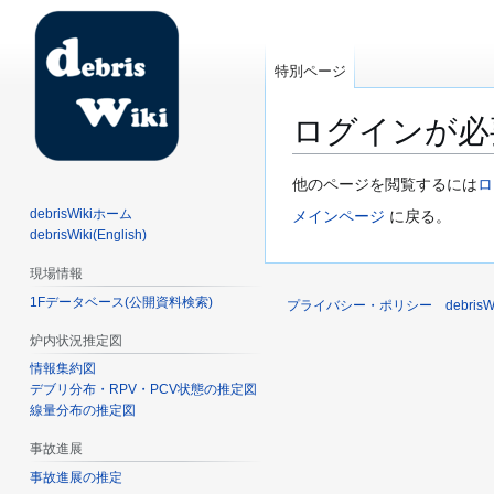
特別ページ
ログインが必
ナ
検
他のページを閲覧するには
ロ
ビ
索
debrisWikiホーム
メインページ
に戻る。
ゲ
に
debrisWiki(English)
ー
移
現場情報
シ
動
1Fデータベース(公開資料検索)
ョ
プライバシー・ポリシー
debri
ン
炉内状況推定図
に
情報集約図
移
デブリ分布・RPV・PCV状態の推定図
動
線量分布の推定図
事故進展
事故進展の推定