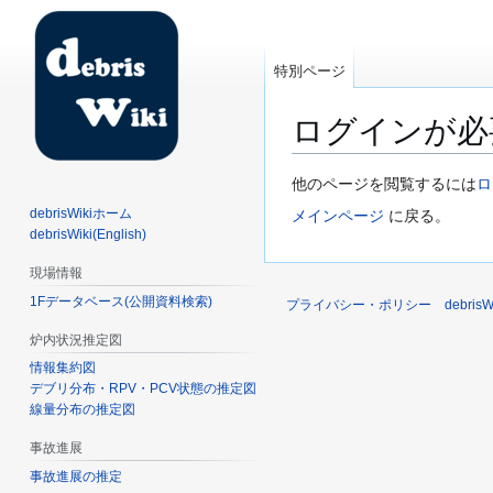
特別ページ
ログインが必
ナ
検
他のページを閲覧するには
ロ
ビ
索
debrisWikiホーム
メインページ
に戻る。
ゲ
に
debrisWiki(English)
ー
移
現場情報
シ
動
1Fデータベース(公開資料検索)
ョ
プライバシー・ポリシー
debri
ン
炉内状況推定図
に
情報集約図
移
デブリ分布・RPV・PCV状態の推定図
動
線量分布の推定図
事故進展
事故進展の推定