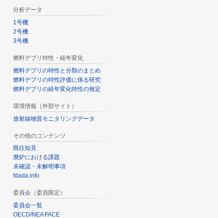
分析データ
1号機
2号機
3号機
燃料デブリ特性・経年変化
燃料デブリの特性と分類のまとめ
燃料デブリの特性評価に係る研究
燃料デブリの経年変化特性の推定
環境情報（外部サイト）
放射線物質モニタリングデータ
その他のコンテンツ
既往知見
廃炉における課題
未確認・未解明事項
fdada.info
委員会（委員限定）
委員会一覧
OECD/NEA FACE