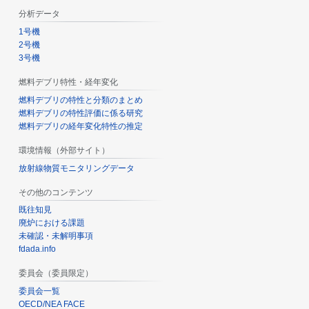
分析データ
1号機
2号機
3号機
燃料デブリ特性・経年変化
燃料デブリの特性と分類のまとめ
燃料デブリの特性評価に係る研究
燃料デブリの経年変化特性の推定
環境情報（外部サイト）
放射線物質モニタリングデータ
その他のコンテンツ
既往知見
廃炉における課題
未確認・未解明事項
fdada.info
委員会（委員限定）
委員会一覧
OECD/NEA FACE