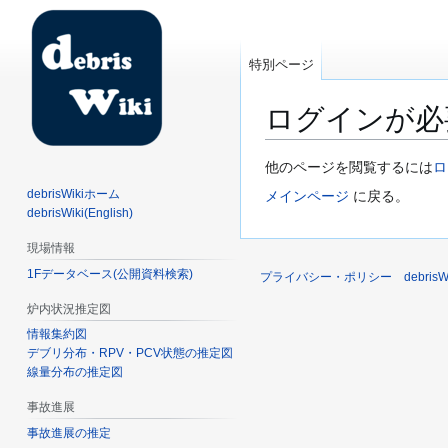
特別ページ
ログインが必
ナ
検
他のページを閲覧するには
ロ
ビ
索
debrisWikiホーム
メインページ
に戻る。
ゲ
に
debrisWiki(English)
ー
移
現場情報
シ
動
1Fデータベース(公開資料検索)
ョ
プライバシー・ポリシー
debri
ン
炉内状況推定図
に
情報集約図
移
デブリ分布・RPV・PCV状態の推定図
動
線量分布の推定図
事故進展
事故進展の推定