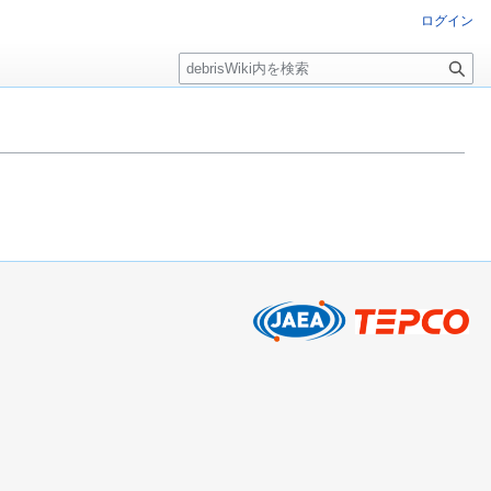
ログイン
検
索