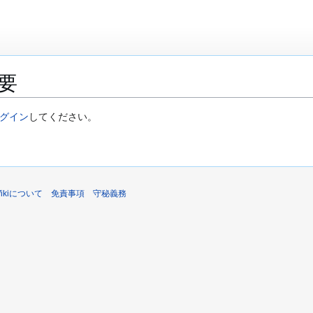
要
グイン
してください。
sWikiについて
免責事項
守秘義務