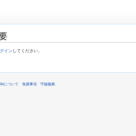
要
グイン
してください。
sWikiについて
免責事項
守秘義務