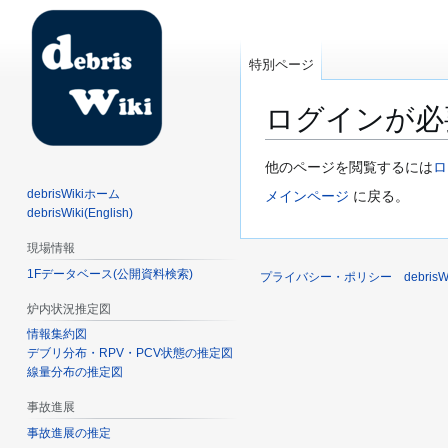
特別ページ
ログインが必
ナ
検
他のページを閲覧するには
ロ
ビ
索
debrisWikiホーム
メインページ
に戻る。
ゲ
に
debrisWiki(English)
ー
移
現場情報
シ
動
1Fデータベース(公開資料検索)
ョ
プライバシー・ポリシー
debri
ン
炉内状況推定図
に
情報集約図
移
デブリ分布・RPV・PCV状態の推定図
動
線量分布の推定図
事故進展
事故進展の推定