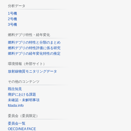
分析データ
1号機
2号機
3号機
燃料デブリ特性・経年変化
燃料デブリの特性と分類のまとめ
燃料デブリの特性評価に係る研究
燃料デブリの経年変化特性の推定
環境情報（外部サイト）
放射線物質モニタリングデータ
その他のコンテンツ
既往知見
廃炉における課題
未確認・未解明事項
fdada.info
委員会（委員限定）
委員会一覧
OECD/NEA FACE