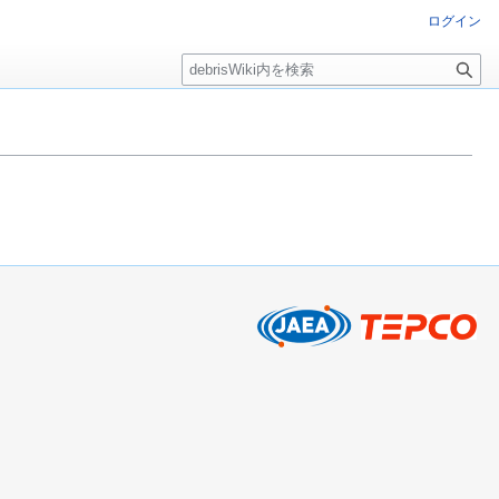
ログイン
検
索