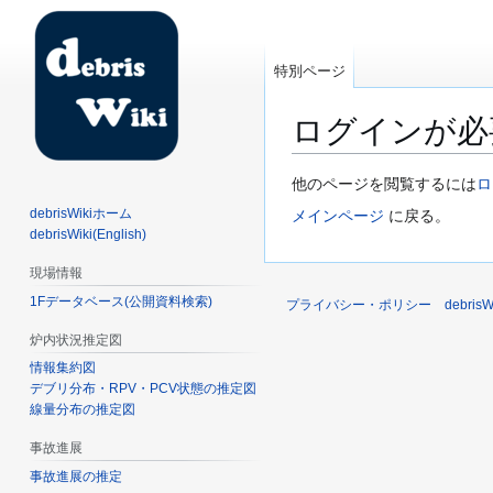
特別ページ
ログインが必
ナ
検
他のページを閲覧するには
ロ
ビ
索
debrisWikiホーム
メインページ
に戻る。
ゲ
に
debrisWiki(English)
ー
移
現場情報
シ
動
1Fデータベース(公開資料検索)
ョ
プライバシー・ポリシー
debri
ン
炉内状況推定図
に
情報集約図
移
デブリ分布・RPV・PCV状態の推定図
動
線量分布の推定図
事故進展
事故進展の推定