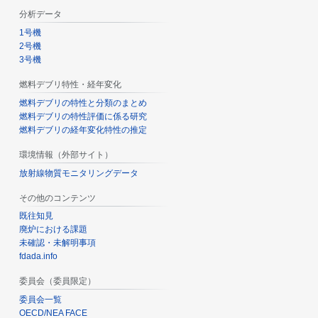
分析データ
1号機
2号機
3号機
燃料デブリ特性・経年変化
燃料デブリの特性と分類のまとめ
燃料デブリの特性評価に係る研究
燃料デブリの経年変化特性の推定
環境情報（外部サイト）
放射線物質モニタリングデータ
その他のコンテンツ
既往知見
廃炉における課題
未確認・未解明事項
fdada.info
委員会（委員限定）
委員会一覧
OECD/NEA FACE