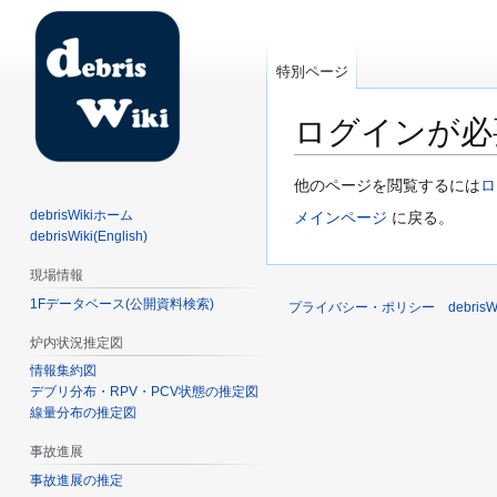
特別ページ
ログインが必
ナ
検
他のページを閲覧するには
ロ
ビ
索
debrisWikiホーム
メインページ
に戻る。
ゲ
に
debrisWiki(English)
ー
移
現場情報
シ
動
1Fデータベース(公開資料検索)
ョ
プライバシー・ポリシー
debri
ン
炉内状況推定図
に
情報集約図
移
デブリ分布・RPV・PCV状態の推定図
動
線量分布の推定図
事故進展
事故進展の推定