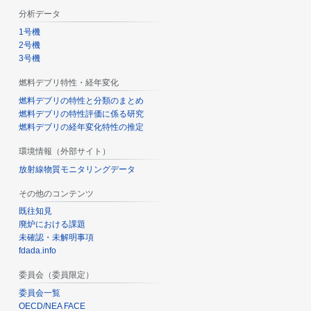
分析データ
1号機
2号機
3号機
燃料デブリ特性・経年変化
燃料デブリの特性と分類のまとめ
燃料デブリの特性評価に係る研究
燃料デブリの経年変化特性の推定
環境情報（外部サイト）
放射線物質モニタリングデータ
その他のコンテンツ
既往知見
廃炉における課題
未確認・未解明事項
fdada.info
委員会（委員限定）
委員会一覧
OECD/NEA FACE