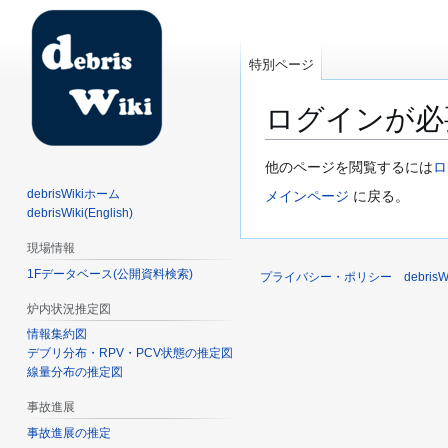
特別ページ
ログインが必
ナ
検
他のページを閲覧するには
ロ
ビ
索
debrisWikiホーム
メインページ
に戻る。
ゲ
に
debrisWiki(English)
ー
移
現場情報
シ
動
1Fデータベース(公開資料検索)
ョ
プライバシー・ポリシー
debri
ン
炉内状況推定図
に
情報集約図
移
デブリ分布・RPV・PCV状態の推定図
動
線量分布の推定図
事故進展
事故進展の推定