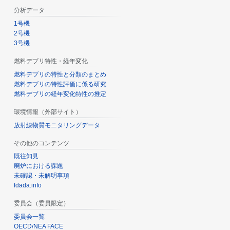
分析データ
1号機
2号機
3号機
燃料デブリ特性・経年変化
燃料デブリの特性と分類のまとめ
燃料デブリの特性評価に係る研究
燃料デブリの経年変化特性の推定
環境情報（外部サイト）
放射線物質モニタリングデータ
その他のコンテンツ
既往知見
廃炉における課題
未確認・未解明事項
fdada.info
委員会（委員限定）
委員会一覧
OECD/NEA FACE