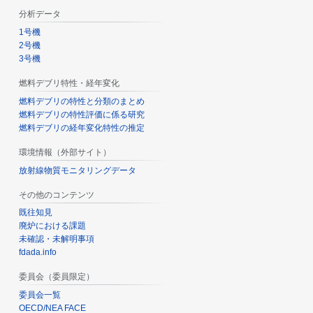
分析データ
1号機
2号機
3号機
燃料デブリ特性・経年変化
燃料デブリの特性と分類のまとめ
燃料デブリの特性評価に係る研究
燃料デブリの経年変化特性の推定
環境情報（外部サイト）
放射線物質モニタリングデータ
その他のコンテンツ
既往知見
廃炉における課題
未確認・未解明事項
fdada.info
委員会（委員限定）
委員会一覧
OECD/NEA FACE