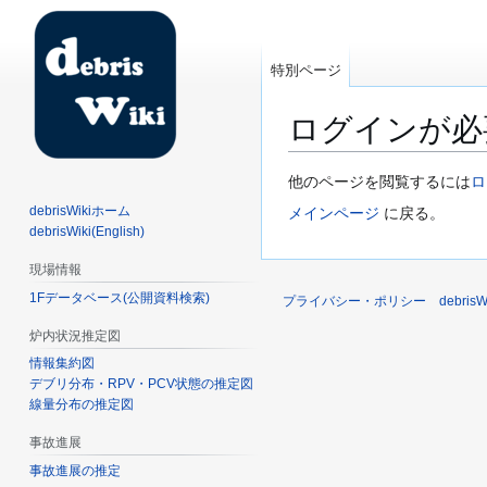
特別ページ
ログインが必
ナ
検
他のページを閲覧するには
ロ
ビ
索
debrisWikiホーム
メインページ
に戻る。
ゲ
に
debrisWiki(English)
ー
移
現場情報
シ
動
1Fデータベース(公開資料検索)
ョ
プライバシー・ポリシー
debri
ン
炉内状況推定図
に
情報集約図
移
デブリ分布・RPV・PCV状態の推定図
動
線量分布の推定図
事故進展
事故進展の推定