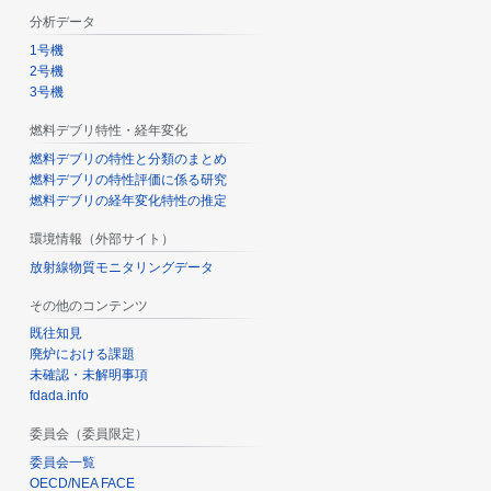
分析データ
1号機
2号機
3号機
燃料デブリ特性・経年変化
燃料デブリの特性と分類のまとめ
燃料デブリの特性評価に係る研究
燃料デブリの経年変化特性の推定
環境情報（外部サイト）
放射線物質モニタリングデータ
その他のコンテンツ
既往知見
廃炉における課題
未確認・未解明事項
fdada.info
委員会（委員限定）
委員会一覧
OECD/NEA FACE