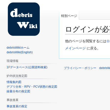
特別ページ
ログインが必
ナ
検
他のページを閲覧するには
ロ
ビ
索
debrisWikiホーム
メインページ
に戻る。
ゲ
に
debrisWiki(English)
ー
移
現場情報
シ
動
1Fデータベース(公開資料検索)
ョ
プライバシー・ポリシー
debri
ン
炉内状況推定図
に
情報集約図
移
デブリ分布・RPV・PCV状態の推定図
動
線量分布の推定図
事故進展
事故進展の推定