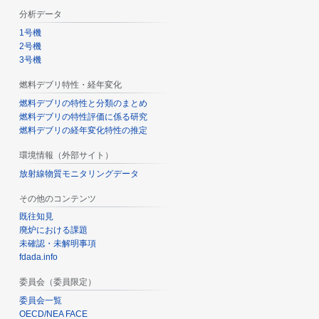
分析データ
1号機
2号機
3号機
燃料デブリ特性・経年変化
燃料デブリの特性と分類のまとめ
燃料デブリの特性評価に係る研究
燃料デブリの経年変化特性の推定
環境情報（外部サイト）
放射線物質モニタリングデータ
その他のコンテンツ
既往知見
廃炉における課題
未確認・未解明事項
fdada.info
委員会（委員限定）
委員会一覧
OECD/NEA FACE