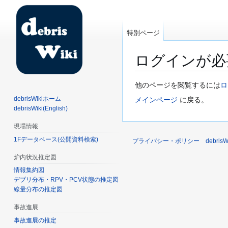
特別ページ
ログインが必
ナ
検
他のページを閲覧するには
ロ
ビ
索
debrisWikiホーム
メインページ
に戻る。
ゲ
に
debrisWiki(English)
ー
移
現場情報
シ
動
1Fデータベース(公開資料検索)
ョ
プライバシー・ポリシー
debri
ン
炉内状況推定図
に
情報集約図
移
デブリ分布・RPV・PCV状態の推定図
動
線量分布の推定図
事故進展
事故進展の推定