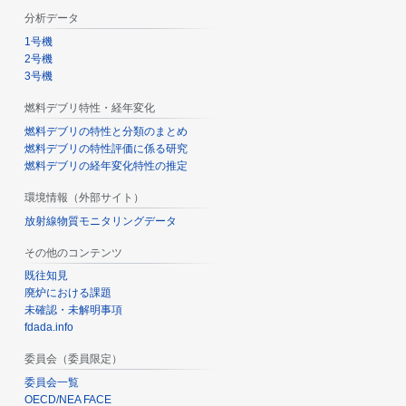
分析データ
1号機
2号機
3号機
燃料デブリ特性・経年変化
燃料デブリの特性と分類のまとめ
燃料デブリの特性評価に係る研究
燃料デブリの経年変化特性の推定
環境情報（外部サイト）
放射線物質モニタリングデータ
その他のコンテンツ
既往知見
廃炉における課題
未確認・未解明事項
fdada.info
委員会（委員限定）
委員会一覧
OECD/NEA FACE