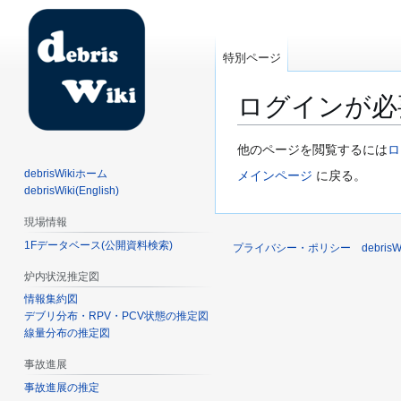
特別ページ
ログインが必
ナ
検
他のページを閲覧するには
ロ
ビ
索
debrisWikiホーム
メインページ
に戻る。
ゲ
に
debrisWiki(English)
ー
移
現場情報
シ
動
1Fデータベース(公開資料検索)
ョ
プライバシー・ポリシー
debri
ン
炉内状況推定図
に
情報集約図
移
デブリ分布・RPV・PCV状態の推定図
動
線量分布の推定図
事故進展
事故進展の推定