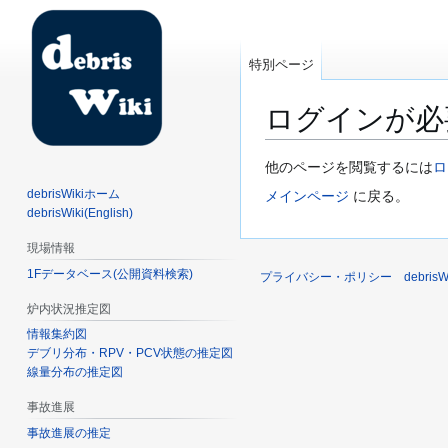
特別ページ
ログインが必
ナ
検
他のページを閲覧するには
ロ
ビ
索
debrisWikiホーム
メインページ
に戻る。
ゲ
に
debrisWiki(English)
ー
移
現場情報
シ
動
1Fデータベース(公開資料検索)
ョ
プライバシー・ポリシー
debri
ン
炉内状況推定図
に
情報集約図
移
デブリ分布・RPV・PCV状態の推定図
動
線量分布の推定図
事故進展
事故進展の推定