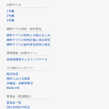
分析データ
1号機
2号機
3号機
燃料デブリ特性・経年変化
燃料デブリの特性と分類のまとめ
燃料デブリの特性評価に係る研究
燃料デブリの経年変化特性の推定
環境情報（外部サイト）
放射線物質モニタリングデータ
その他のコンテンツ
既往知見
廃炉における課題
未確認・未解明事項
fdada.info
委員会（委員限定）
委員会一覧
OECD/NEA FACE