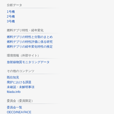
分析データ
1号機
2号機
3号機
燃料デブリ特性・経年変化
燃料デブリの特性と分類のまとめ
燃料デブリの特性評価に係る研究
燃料デブリの経年変化特性の推定
環境情報（外部サイト）
放射線物質モニタリングデータ
その他のコンテンツ
既往知見
廃炉における課題
未確認・未解明事項
fdada.info
委員会（委員限定）
委員会一覧
OECD/NEA FACE