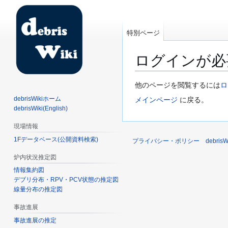
特別ページ
ログインが必
ナ
検
他のページを閲覧するには
ロ
ビ
索
debrisWikiホーム
メインページ
に戻る。
ゲ
に
debrisWiki(English)
ー
移
現場情報
シ
動
1Fデータベース(公開資料検索)
ョ
プライバシー・ポリシー
debri
ン
炉内状況推定図
に
情報集約図
移
デブリ分布・RPV・PCV状態の推定図
動
線量分布の推定図
事故進展
事故進展の推定