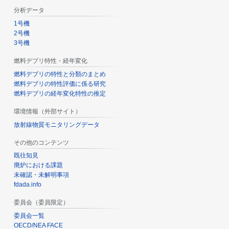
分析データ
1号機
2号機
3号機
燃料デブリ特性・経年変化
燃料デブリの特性と分類のまとめ
燃料デブリの特性評価に係る研究
燃料デブリの経年変化特性の推定
環境情報（外部サイト）
放射線物質モニタリングデータ
その他のコンテンツ
既往知見
廃炉における課題
未確認・未解明事項
fdada.info
委員会（委員限定）
委員会一覧
OECD/NEA FACE