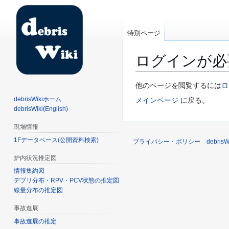
特別ページ
ログインが必
ナ
検
他のページを閲覧するには
ロ
ビ
索
debrisWikiホーム
メインページ
に戻る。
ゲ
に
debrisWiki(English)
ー
移
現場情報
シ
動
1Fデータベース(公開資料検索)
ョ
プライバシー・ポリシー
debri
ン
炉内状況推定図
に
情報集約図
移
デブリ分布・RPV・PCV状態の推定図
動
線量分布の推定図
事故進展
事故進展の推定