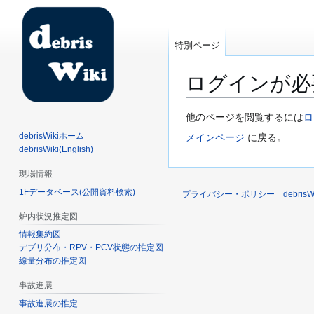
特別ページ
ログインが必
ナ
検
他のページを閲覧するには
ロ
ビ
索
debrisWikiホーム
メインページ
に戻る。
ゲ
に
debrisWiki(English)
ー
移
現場情報
シ
動
1Fデータベース(公開資料検索)
ョ
プライバシー・ポリシー
debri
ン
炉内状況推定図
に
情報集約図
移
デブリ分布・RPV・PCV状態の推定図
動
線量分布の推定図
事故進展
事故進展の推定