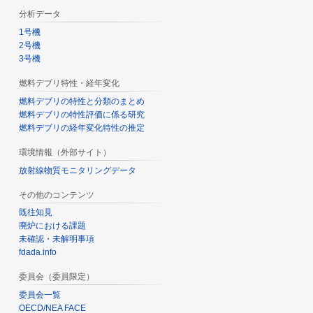
分析データ
1号機
2号機
3号機
燃料デブリ特性・経年変化
燃料デブリの特性と分類のまとめ
燃料デブリの特性評価に係る研究
燃料デブリの経年変化特性の推定
環境情報（外部サイト）
放射線物質モニタリングデータ
その他のコンテンツ
既往知見
廃炉における課題
未確認・未解明事項
fdada.info
委員会（委員限定）
委員会一覧
OECD/NEA FACE