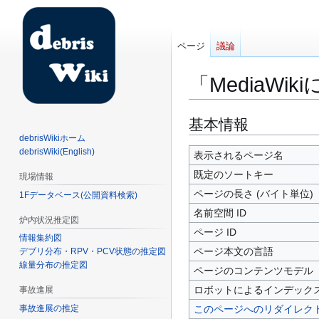
ページ
議論
「MediaWi
ナ
検
基本情報
ビ
索
debrisWikiホーム
debrisWiki(English)
ゲ
に
表示されるページ名
ー
移
既定のソートキー
現場情報
シ
動
ページの長さ (バイト単位)
1Fデータベース(公開資料検索)
ョ
名前空間 ID
ン
炉内状況推定図
に
ページ ID
情報集約図
移
ページ本文の言語
デブリ分布・RPV・PCV状態の推定図
動
線量分布の推定図
ページのコンテンツモデル
ロボットによるインデック
事故進展
このページへのリダイレク
事故進展の推定