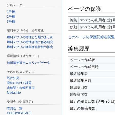
分析データ
ページの保護
1号機
2号機
編集
すべての利用者に許可 
3号機
移動
すべての利用者に許可 
燃料デブリ特性・経年変化
このページの保護記録を閲覧
燃料デブリの特性と分類のまとめ
燃料デブリの特性評価に係る研究
燃料デブリの経年変化特性の推定
編集履歴
環境情報（外部サイト）
ページの作成者
放射線物質モニタリングデータ
ページの作成日時
その他のコンテンツ
最終編集者
既往知見
最終編集日時
廃炉における課題
総編集回数
未確認・未解明事項
fdada.info
総投稿者数
最近の編集回数 (過去 90 日
委員会（委員限定）
最近の投稿者数
委員会一覧
OECD/NEA FACE