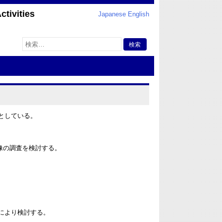
tivities
Japanese
English
検
索:
目としている。
体像の調査を検討する。
により検討する。