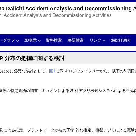
ma Daiichi Accident Analysis and Decommissioning Ac
chi Accident Analysis and Decommissioning Activities
・グラフ
3D表示
資料検索
略語検索
リンク
debrisWiki
P 分布の把握に関する検討
るために必要な検討として、
図1
に示 すロジック・ツリーから、以下の3 項
ーラス室等の特定箇所の調査、ミュオンによる燃 料デブリ検知システムによる全
見による推定、プラントデータからの工学 的な推定、模擬デブリによる実験