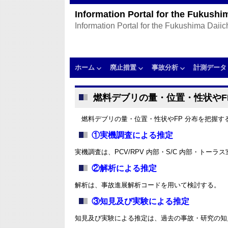
Information Portal for the Fukushi
Information Portal for the Fukushima Daii
ホーム
廃止措置
事故分析
計測データ
燃料デブリの量・位置・性状やF
燃料デブリの量・位置・性状やFP 分布を把握す
①実機調査による推定
実機調査は、PCV/RPV 内部・S/C 内部・ト
②解析による推定
解析は、事故進展解析コードを用いて検討する。
③知見及び実験による推定
知見及び実験による推定は、過去の事故・研究の知