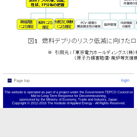
login
Page top
This website is operated as part of a project under the Government-TEPCO Council on
Mid-to-Long Term Response for Decommissioning,
sponsored by the Ministry of Economy, Trade and Industry, Japan.
Copyright © 2012-2016 The Institute of Applied Energy - All Rights Reserved.