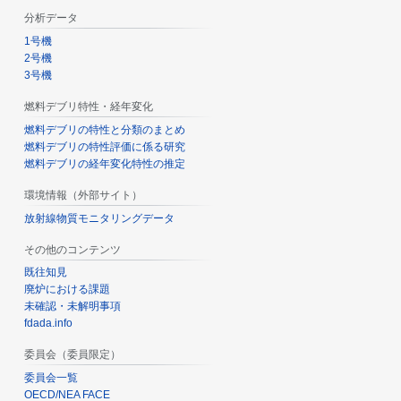
分析データ
1号機
2号機
3号機
燃料デブリ特性・経年変化
燃料デブリの特性と分類のまとめ
燃料デブリの特性評価に係る研究
燃料デブリの経年変化特性の推定
環境情報（外部サイト）
放射線物質モニタリングデータ
その他のコンテンツ
既往知見
廃炉における課題
未確認・未解明事項
fdada.info
委員会（委員限定）
委員会一覧
OECD/NEA FACE