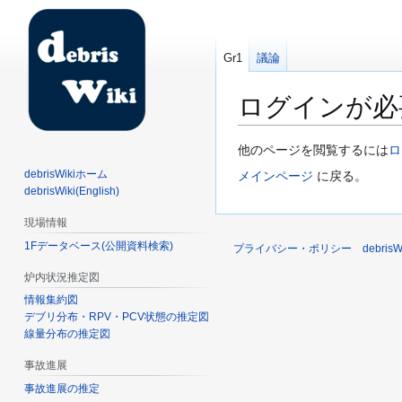
Gr1
議論
ログインが必
ナ
検
他のページを閲覧するには
ロ
ビ
索
debrisWikiホーム
メインページ
に戻る。
ゲ
に
debrisWiki(English)
ー
移
現場情報
シ
動
1Fデータベース(公開資料検索)
ョ
プライバシー・ポリシー
debri
ン
炉内状況推定図
に
情報集約図
移
デブリ分布・RPV・PCV状態の推定図
動
線量分布の推定図
事故進展
事故進展の推定