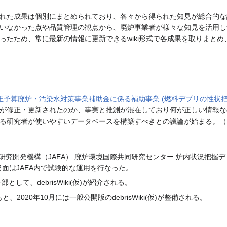
れた成果は個別にまとめられており、各々から得られた知見が総合的な
いなかった点や品質管理の観点から、廃炉事業者が様々な知見を活用し
ったため、常に最新の情報に更新できるwiki形式で各成果を取りまと
補正予算廃炉・汚染水対策事業補助金に係る補助事業 (燃料デブリの性状
が修正・更新されたのか、事実と推測が混在しており何が正しい情報な
る研究者が使いやすいデータベースを構築すべきとの議論が始まる。（
力研究開発機構（JAEA） 廃炉環境国際共同研究センター 炉内状況把握
する。当面はJAEA内で試験的な運用を行なった。
として、debrisWiki(仮)が紹介される。
2020年10月には一般公開版のdebrisWiki(仮)が整備される。