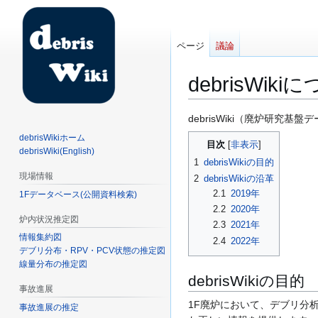
ページ
議論
debrisWiki
ナ
検
debrisWiki（廃炉研
ビ
索
debrisWikiホーム
目次
ゲ
に
debrisWiki(English)
1
debrisWikiの目的
ー
移
現場情報
2
debrisWikiの沿革
シ
動
2.1
2019年
1Fデータベース(公開資料検索)
ョ
2.2
2020年
ン
炉内状況推定図
2.3
2021年
に
情報集約図
2.4
2022年
移
デブリ分布・RPV・PCV状態の推定図
動
線量分布の推定図
debrisWikiの目的
事故進展
1F廃炉において、デブリ分
事故進展の推定