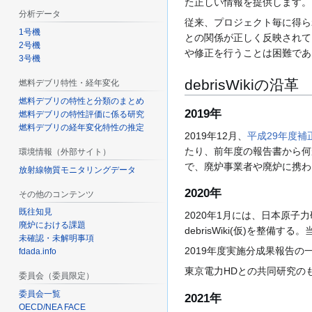
た正しい情報を提供します。
分析データ
従来、プロジェクト毎に得ら
1号機
との関係が正しく反映されて
2号機
や修正を行うことは困難であ
3号機
debrisWikiの沿革
燃料デブリ特性・経年変化
燃料デブリの特性と分類のまとめ
2019年
燃料デブリの特性評価に係る研究
燃料デブリの経年変化特性の推定
2019年12月、
平成29年度
たり、前年度の報告書から何
環境情報（外部サイト）
で、廃炉事業者や廃炉に携わ
放射線物質モニタリングデータ
2020年
その他のコンテンツ
既往知見
2020年1月には、日本原子
廃炉における課題
debrisWiki(仮)を整備
未確認・未解明事項
2019年度実施分成果報告の一部
fdada.info
東京電力HDとの共同研究のもと、
委員会（委員限定）
委員会一覧
2021年
OECD/NEA FACE