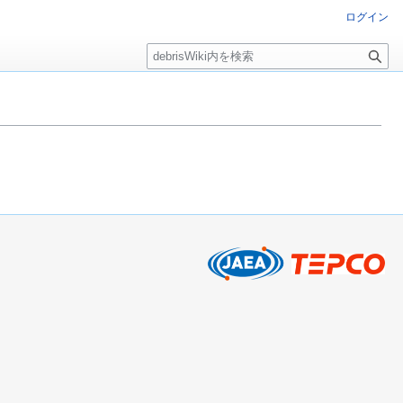
ログイン
検
索