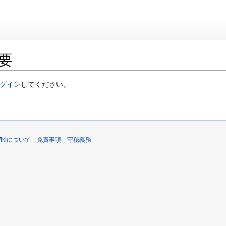
要
グイン
してください。
sWikiについて
免責事項
守秘義務