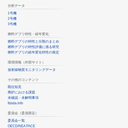
分析データ
1号機
2号機
3号機
燃料デブリ特性・経年変化
燃料デブリの特性と分類のまとめ
燃料デブリの特性評価に係る研究
燃料デブリの経年変化特性の推定
環境情報（外部サイト）
放射線物質モニタリングデータ
その他のコンテンツ
既往知見
廃炉における課題
未確認・未解明事項
fdada.info
委員会（委員限定）
委員会一覧
OECD/NEA FACE