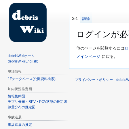
Gr1
議論
ログインが必
ナ
検
他のページを閲覧するには
ロ
ビ
索
debrisWikiホーム
メインページ
に戻る。
ゲ
に
debrisWiki(English)
ー
移
現場情報
シ
動
1Fデータベース(公開資料検索)
ョ
プライバシー・ポリシー
debri
ン
炉内状況推定図
に
情報集約図
移
デブリ分布・RPV・PCV状態の推定図
動
線量分布の推定図
事故進展
事故進展の推定