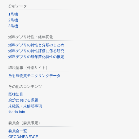
分析データ
1号機
2号機
3号機
燃料デブリ特性・経年変化
燃料デブリの特性と分類のまとめ
燃料デブリの特性評価に係る研究
燃料デブリの経年変化特性の推定
環境情報（外部サイト）
放射線物質モニタリングデータ
その他のコンテンツ
既往知見
廃炉における課題
未確認・未解明事項
fdada.info
委員会（委員限定）
委員会一覧
OECD/NEA FACE