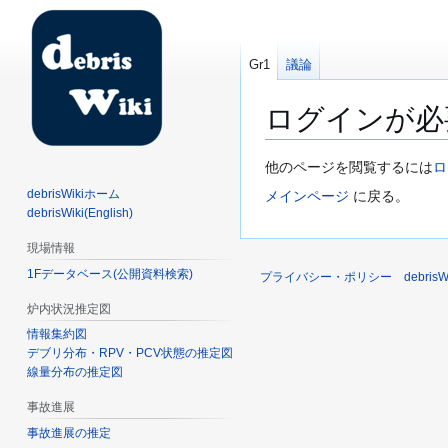
Gr1
議論
ログインが必
ナ
検
他のページを閲覧するには
ロ
ビ
索
debrisWikiホーム
メインページ
に戻る。
ゲ
に
debrisWiki(English)
ー
移
現場情報
シ
動
1Fデータベース(公開資料検索)
ョ
プライバシー・ポリシー
debri
ン
炉内状況推定図
に
情報集約図
移
デブリ分布・RPV・PCV状態の推定図
動
線量分布の推定図
事故進展
事故進展の推定